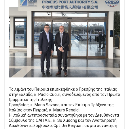
Το λιμάνι του Πειραιά επισκέφθηκε ο Πρέσβης της Ιταλίας
στην Ελλάδα, κ. Paolo Cuculi, συνοδευόμενος από τον Πρώτο
Γραμματέα της Ιταλικής
Πρεσβείας, κ. Mario Savona, και τον Επίτιμο Πρόξενο της
Ιταλίας στον Πειραιά, κ. Mauro Renaldi.
Η ιταλική αντιπροσωπεία συναντήθηκε με τον Διευθύνοντα
Σύμβουλο της ΟΛΠ Α.Ε., κ. Su Xudong και τον Αναπληρωτή
Διευθύνοντα Σύμβουλο, Cpt. Jin Beiyuan, σε μια συνάντηση