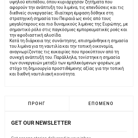
υψηλού επιπέδου, όπου κυριάρχησαν ζητήματα που
αφορούν την ανάπτυξη του λιμένα, τις επενδύσεις και τις
διεθνείς συνεργασίες. Ιδιαίτερη έμφαση δόθηκε στη
στρατηγική σημασία του Πειραιά ως ενός από τους
μεγαλύτερους και πιο δυναμικούς λιμένες της Ευρώπης, με
σημαντικό ρόλο στις παγκόσμιες εμπορευματικές ροές και
την εφοδιαστική αλυσίδα.
Κατά τη διάρκεια της συνάντησης, επισημάνθηκε η σημασία
του λιμένα για τη ναυτιλία και την τοπική οικονομία,
αναγνωρίζοντας τις ευκαιρίες που προκύπτουν από τη
συνεχή ανάπτυξή του. Παράλληλα, τονίστηκε η σημασία
των συνεργειών μεταξύ των εμπλεκόμενων φορέων, με
στόχο τη δημιουργία προστιθέμενης αξίας για την τοπική
και διεθνή ναυτιλιακή κοινότητα.
ΠΡΟΗΓΟΎΜΕΝΟ ΆΡΘΡΟ: ΣΤΥΛΙΑΝΊΔΗΣ - ΚΥΡ
ΕΠΌΜΕΝΟ ΆΡΘΡΟ: 
ΠΡΟΗΓ
ΕΠΌΜΕΝΟ
GET OUR NEWSLETTER