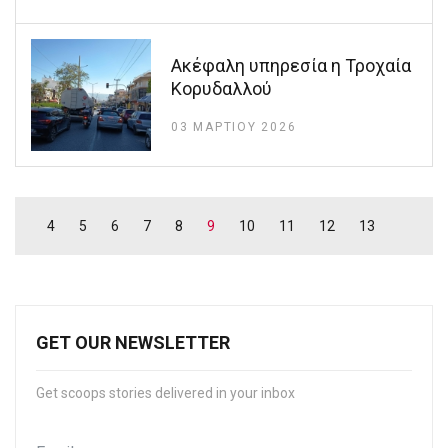
Ακέφαλη υπηρεσία η Τροχαία
Κορυδαλλού
03 ΜΑΡΤΊΟΥ 2026
4
5
6
7
8
9
10
11
12
13
GET OUR NEWSLETTER
Get scoops stories delivered in your inbox
Email