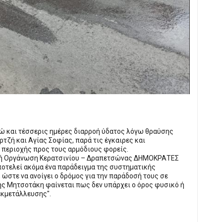
ώ και τέσσερις ημέρες διαρροή ύδατος λόγω θραύσης
ζή και Αγίας Σοφίας, παρά τις έγκαιρες και
 περιοχής προς τους αρμόδιους φορείς.
τική Οργάνωση Κερατσινίου – Δραπετσώνας ΔΗΜΟΚΡΑΤΕΣ
Αποτελεί ακόμα ένα παράδειγμα της συστηματικής
στε να ανοίγει ο δρόμος για την παράδοσή τους σε
ης Μητσοτάκη φαίνεται πως δεν υπάρχει ο όρος φυσικό ή
εκμετάλλευσης".