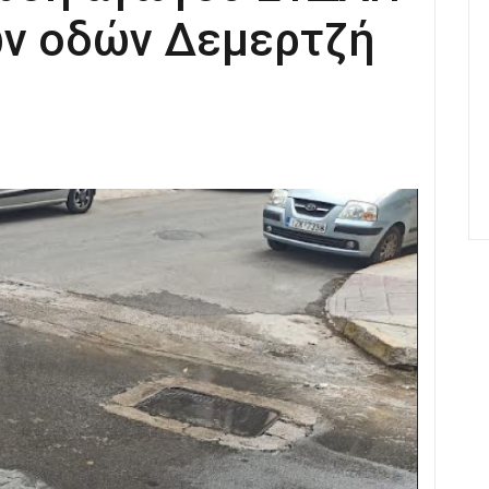
ων οδών Δεμερτζή