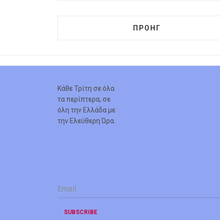
ΠΡΟΗΓΟΎΜΕΝΟ ΆΡΘΡΟ
ΠΡΟΗΓ
Κάθε Τρίτη σε όλα
τα περίπτερα, σε
όλη την Ελλάδα με
την Ελεύθερη Ώρα.
Email
*
SUBSCRIBE