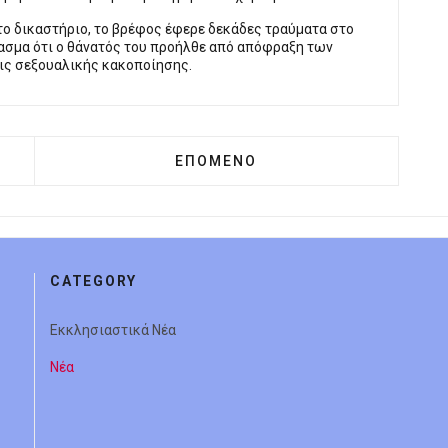
ο δικαστήριο, το βρέφος έφερε δεκάδες τραύματα στο
ασμα ότι ο θάνατός του προήλθε από απόφραξη των
ις σεξουαλικής κακοποίησης.
: BΡΑΔΙΆ ΥΠΕΡΗΦΆΝΕΙΑΣ ΚΑΙ ΔΌΞΑΣ
ΕΠΌΜΕΝΟ ΆΡΘΡΟ: ΤΈΤΑΡΤΗ ΘΗΤΕ
ΕΠΌΜΕΝΟ
CATEGORY
Εκκλησιαστικά Νέα
Νέα