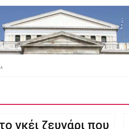
ΕΑ
το γκέι ζευγάρι που