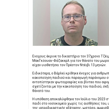
Eνοχους έκρινε το δικαστήριο τον 37χρονο Τζέι
ΜακΓκόουαν-Φάζακερλ για τον θάνατο του μωρού
είχαν υιοθετήσει τον Πρέστον Ντέιβι 13 μηνών.
Ειδικότερα, ο Βάρλεϊ κρίθηκε ένοχος για ανθρω
κακοποίηση παιδιού και παραγωγή παράνομου ο
εντοπίστηκαν φωτογραφίες και βίντεο που αφορο
σχετίζονται με την κακοποίηση του παιδιού, σε
θάνατό του.
Η υπόθεση αποκαλύφθηκε τον Ιούλιο του 2023 σ
παιδί στο νοσοκομείο χωρίς τις αισθήσεις του, 
της ιατροδικαστικής εξέτασης, ωστόσο, αμφισβ