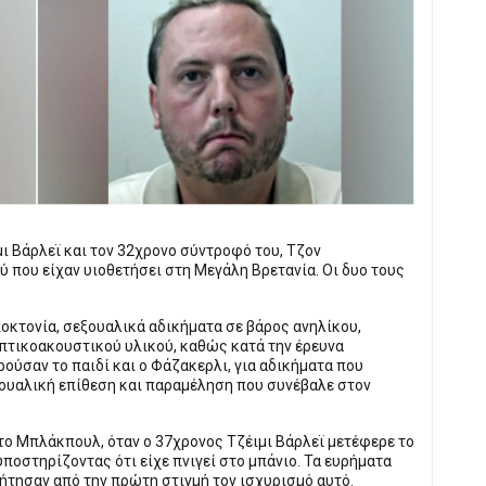
μι Βάρλεϊ και τον 32χρονο σύντροφό του, Τζον
 που είχαν υιοθετήσει στη Μεγάλη Βρετανία. Οι δυο τους
ποκτονία, σεξουαλικά αδικήματα σε βάρος ανηλίκου,
πτικοακουστικού υλικού, καθώς κατά την έρευνα
ύσαν το παιδί και ο Φάζακερλι, για αδικήματα που
ξουαλική επίθεση και παραμέληση που συνέβαλε στον
το Μπλάκπουλ, όταν ο 37χρονος Τζέιμι Βάρλεϊ μετέφερε το
υποστηρίζοντας ότι είχε πνιγεί στο μπάνιο. Τα ευρήματα
ήτησαν από την πρώτη στιγμή τον ισχυρισμό αυτό.