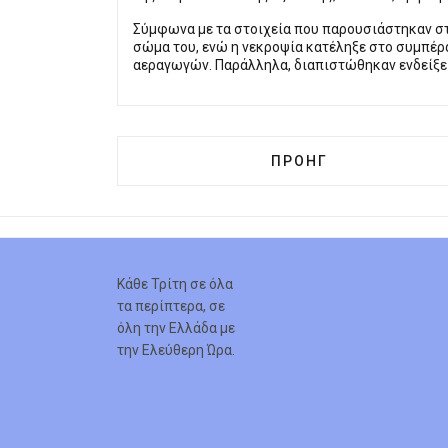
Σύμφωνα με τα στοιχεία που παρουσιάστηκαν στ
σώμα του, ενώ η νεκροψία κατέληξε στο συμπέρ
αεραγωγών. Παράλληλα, διαπιστώθηκαν ενδείξε
ΠΡΟΗΓΟΎΜΕΝΟ ΆΡΘΡΟ
ΠΡΟΗΓ
Κάθε Τρίτη σε όλα
τα περίπτερα, σε
όλη την Ελλάδα με
την Ελεύθερη Ώρα.