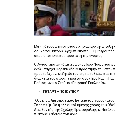
Με τη δέουσα εκκλησιαστική λαμπρότητα, τάξη κα
Λουκά του Ιατρού, Αρχιεπισκόπου Συμφερουπόλε
όπου αποτελεί και προστάτη της ενορίας.
Ο Άγιος τιμάται ιδιαίτερα στον Ιερό Ναό, όπου 
ενώ υπάρχει Παρεκκλήσιο προς τιμήν του στον 
προστρέχουν, εκζητώντας τις πρεσβείες και την 
διάρκεια του έτους, τελείται στον Ιερό Ναό η Π
Ραδιοφωνικό Σταθμό «Πειραϊκή Εκκλησία».
ΤΕΤΑΡΤΗ 10 ΙΟΥΝΙΟΥ
7.00 μ.μ.: Αρχιερατικός Εσπερινός
χοροστατού
Σεραφείμ
. Θα ψάλλει πολυμερής χορός του Ωδε
Διευθυντής της Σχολής Πρωτοψάλτης κ. Νικόλαο
πιστούς λαδάκια του Αγίου.