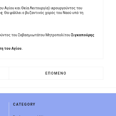
ου Αγίου και Θεία Λειτουργία) ιερουργούντος του
ος
. Θα ψάλλει ο βυζαντινός χορός του Ναού υπό τη
ούντος του Σεβασμιωτάτου Μητροπολίτου
Σιγκαπούρης
ση
του Αγίου.
 ΕΒΕΠ: ΕΠΊΤΙΜΟ ΜΈΛΟΣ Ο ΥΠΟΥΡΓΌΣ ΝΑΥΤΙΛΊΑΣ ΚΑΙ 
ΕΠΌΜΕΝΟ ΆΡΘΡΟ: ΤΗΝ ΠΑΡΑΣΚΕ
ΕΠΌΜΕΝΟ
CATEGORY