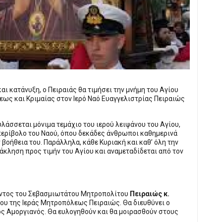
ι κατάνυξη, o Πειραιάς θα τιμήσει την μνήμη του Αγίου
ως και Κριμαίας στον Ιερό Ναό Ευαγγελιστρίας Πειραιώς
φυλάσσεται μόνιμα τεμάχιο του ιερού λειψάνου του Αγίου,
περίβολο του Ναού, όπου δεκάδες άνθρωποι καθημερινά
βοήθεια του. Παράλληλα, κάθε Κυριακή και καθ’ όλη την
αράκληση προς τιμήν του Αγίου και αναμεταδίδεται από τον
ντος του Σεβασμιωτάτου Μητροπολίτου
Πειραιώς κ.
ίου της Ιεράς Μητροπόλεως Πειραιώς. Θα διευθύνει ο
ς Αμοργιανός. Θα ευλογηθούν και θα μοιρασθούν στους