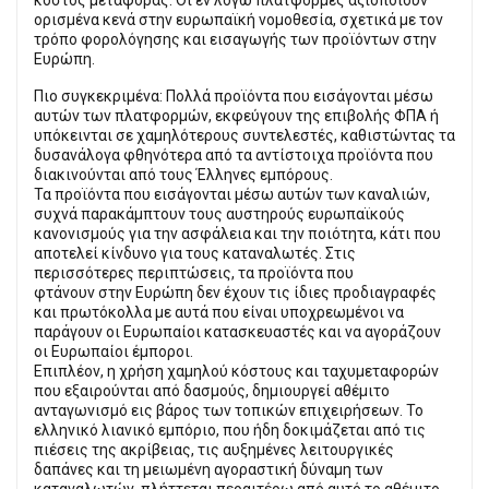
ορισμένα κενά στην ευρωπαϊκή νομοθεσία, σχετικά με τον
τρόπο φορολόγησης και εισαγωγής των προϊόντων στην
Ευρώπη.
Πιο συγκεκριμένα: Πολλά προϊόντα που εισάγονται μέσω
αυτών των πλατφορμών, εκφεύγουν της επιβολής ΦΠΑ ή
υπόκεινται σε χαμηλότερους συντελεστές, καθιστώντας τα
δυσανάλογα φθηνότερα από τα αντίστοιχα προϊόντα που
διακινούνται από τους Έλληνες εμπόρους.
Τα προϊόντα που εισάγονται μέσω αυτών των καναλιών,
συχνά παρακάμπτουν τους αυστηρούς ευρωπαϊκούς
κανονισμούς για την ασφάλεια και την ποιότητα, κάτι που
αποτελεί κίνδυνο για τους καταναλωτές. Στις
περισσότερες περιπτώσεις, τα προϊόντα που
φτάνουν στην Ευρώπη δεν έχουν τις ίδιες προδιαγραφές
και πρωτόκολλα με αυτά που είναι υποχρεωμένοι να
παράγουν οι Ευρωπαίοι κατασκευαστές και να αγοράζουν
οι Ευρωπαίοι έμποροι.
Επιπλέον, η χρήση χαμηλού κόστους και ταχυμεταφορών
που εξαιρούνται από δασμούς, δημιουργεί αθέμιτο
ανταγωνισμό εις βάρος των τοπικών επιχειρήσεων. Το
ελληνικό λιανικό εμπόριο, που ήδη δοκιμάζεται από τις
πιέσεις της ακρίβειας, τις αυξημένες λειτουργικές
δαπάνες και τη μειωμένη αγοραστική δύναμη των
καταναλωτών, πλήττεται περαιτέρω από αυτό το αθέμιτο