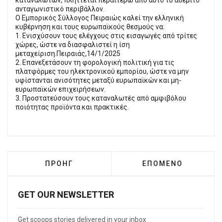
ανταγωνιστικό περιβάλλον.
Ο Εμπορικός Σύλλογος Πειραιώς καλεί την ελληνική
κυβέρνηση και τους ευρωπαϊκούς θεσμούς να:
1. Ενισχύσουν τους ελέγχους στις εισαγωγές από τρίτες
χώρες, ώστε να διασφαλιστεί η ίση
μεταχείριση.Πειραιάς,14/1/2025
2. Επανεξετάσουν τη φορολογική πολιτική για τις
πλατφόρμες του ηλεκτρονικού εμπορίου, ώστε να μην
υφίστανται ανισότητες μεταξύ ευρωπαϊκών και μη-
ευρωπαϊκών επιχειρήσεων.
3. Προστατεύσουν τους καταναλωτές από αμφιβόλου
ποιότητας προϊόντα και πρακτικές.
ΠΡΟΗΓΟΎΜΕΝΟ ΆΡΘΡΟ: ΠΕΙΡΑΙΆΣ: ΑΝΤΙΔΡΆ
ΕΠΌΜΕΝΟ ΆΡΘΡΟ: B
ΠΡΟΗΓ
ΕΠΌΜΕΝΟ
GET OUR NEWSLETTER
Get scoops stories delivered in your inbox