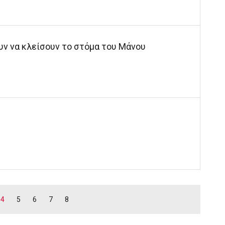
ουν να κλείσουν το στόμα του Μάνου
4
5
6
7
8