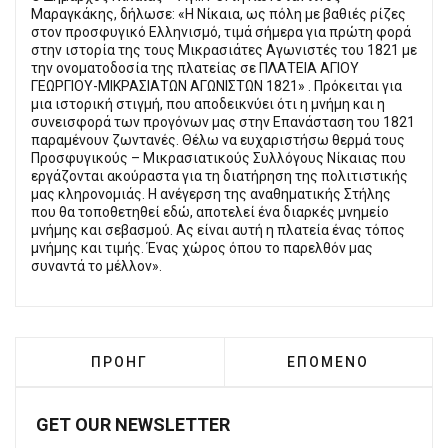
Μαραγκάκης, δήλωσε: «Η Νίκαια, ως πόλη με βαθιές ρίζες
στον προσφυγικό Ελληνισμό, τιμά σήμερα για πρώτη φορά
στην ιστορία της τους Μικρασιάτες Αγωνιστές του 1821 με
την ονοματοδοσία της πλατείας σε ΠΛΑΤΕΙΑ ΑΓΙΟΥ
ΓΕΩΡΓΙΟΥ-ΜΙΚΡΑΣΙΑΤΩΝ ΑΓΩΝΙΣΤΩΝ 1821» . Πρόκειται για
μια ιστορική στιγμή, που αποδεικνύει ότι η μνήμη και η
συνεισφορά των προγόνων μας στην Επανάσταση του 1821
παραμένουν ζωντανές. Θέλω να ευχαριστήσω θερμά τους
Προσφυγικούς – Μικρασιατικούς Συλλόγους Νίκαιας που
εργάζονται ακούραστα για τη διατήρηση της πολιτιστικής
μας κληρονομιάς. Η ανέγερση της αναθηματικής Στήλης
που θα τοποθετηθεί εδώ, αποτελεί ένα διαρκές μνημείο
μνήμης και σεβασμού. Ας είναι αυτή η πλατεία ένας τόπος
μνήμης και τιμής. Ένας χώρος όπου το παρελθόν μας
συναντά το μέλλον».
ΠΡΟΗΓΟΎΜΕΝΟ ΆΡΘΡΟ: ΝΊΚΑΙΑ: ΥΠΟΧΡΕΩΤΙ
ΕΠΌΜΕΝΟ ΆΡΘΡΟ: 
ΠΡΟΗΓ
ΕΠΌΜΕΝΟ
GET OUR NEWSLETTER