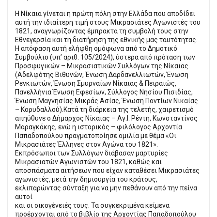
Η Νίκαια γίνεται η πρώτη πόλη στην Ελλάδα που αποδίδει
αυτή την ιδιαίτερη τιμή στους Μικρασιάτες Αγωνιστές του
1821, αναγνωρίζοντας έμπρακτα τη συμβολή τους στην
Εθνεγερσία και τη διατήρηση της εθνικής μας ταυτότητας.
Η απόφαση αυτή ελήφθη ομόφωνα από το Δημοτικό
Συμβούλιο (υπ’ αριθ. 105/2024), ύστερα από πρόταση των
Προσφυγικών – Μικρασιατικών Συλλόγων της Νίκαιας
(Αδελφότης Βιθυνών, Ένωση Δαρδανελλιωτών, Ένωση
Ρενκιωτών, Ένωση Σμυρναίων Νίκαιας & Πειραιώς,
Πανελλήνια Ένωση Εφεσίων, Σύλλογος Νησίου Πισιδίας,
Ένωση Μαγνησίας Μικράς Ασίας, Ένωση Ποντίων Νικαίας
– Κορυδαλλού).Κατά τη διάρκεια της τελετής, χαιρετισμό
απηύθυνε ο Δήμαρχος Νίκαιας – Αγ.Ι. Ρέντη, Κωνσταντίνος
Μαραγκάκης, ενώ η ιστορικός – φιλόλογος Αρχοντία
Παπαδοπούλου πραγματοποίησε ομιλία με θέμα «Οι
Μικρασιάτες Έλληνες στον Αγώνα του 1821».
Εκπρόσωποι των Συλλόγων διάβασαν μαρτυρίες
Μικρασιατών Αγωνιστών του 1821, καθώς και
αποσπάσματα αιτήσεων που είχαν καταθέσει Μικρασιάτες
αγωνιστές, μετά την δημιουργία του κράτους,
εκλιπαρώντας σύνταξη για να μην πεθάνουν από την πείνα
αυτοί
και οι οικογένειές τους. Τα συγκεκριμένα κείμενα
προέρχονται από το βιβλίο της Αρχοντίας Παπαδοπούλου