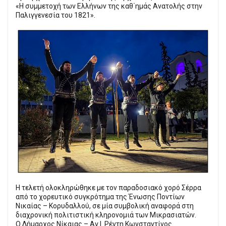
«Η συμμετοχή των Ελλήνων της καθ΄ημάς Ανατολής στην
Παλιγγενεσία του 1821».
Η τελετή ολοκληρώθηκε με τον παραδοσιακό χορό Σέρρα
από το χορευτικό συγκρότημα της Ένωσης Ποντίων
Νικαίας – Κορυδαλλού, σε μία συμβολική αναφορά στη
διαχρονική πολιτιστική κληρονομιά των Μικρασιατών.
Ο Δήμαρχος Νίκαιας – Αγ.Ι. Ρέντη Κωνσταντίνος