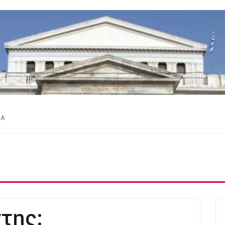
ΕΑ
ντης: