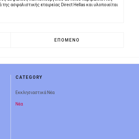
 της ασφαλιστικής εταιρείας Direct Hellas και υλοποιείται
 ΣΑΛΑΜΊΝΑ: H ΚΑΘΑΡΙΌΤΗΤΑ ΣΤΟ ΝΗΣΊ ΚΑΙ ΟΙ ΝΌΜΙ
ΕΠΌΜΕΝΟ ΆΡΘΡΟ: ΣΥΝΆΝΤΗΣΗ Μ
ΕΠΌΜΕΝΟ
CATEGORY
Εκκλησιαστικά Νέα
Νέα