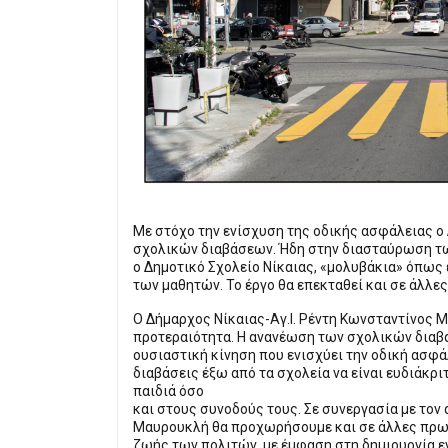
Με στόχο την ενίσχυση της οδικής ασφάλειας ο 
σχολικών διαβάσεων. Ήδη στην διασταύρωση τω
ο Δημοτικό Σχολείο Νίκαιας, «μολυβάκια» όπως 
των μαθητών. Το έργο θα επεκταθεί και σε άλλ
Ο Δήμαρχος Νίκαιας-Αγ.Ι. Ρέντη Κωνσταντίνος 
προτεραιότητα. Η ανανέωση των σχολικών διαβάσ
ουσιαστική κίνηση που ενισχύει την οδική ασφάλ
διαβάσεις έξω από τα σχολεία να είναι ευδιάκρ
παιδιά όσο
και στους συνοδούς τους. Σε συνεργασία με τον
Μαυρουκλή θα προχωρήσουμε και σε άλλες πρωτ
ζωής των πολιτών, με έμφαση στη δημιουργία ε