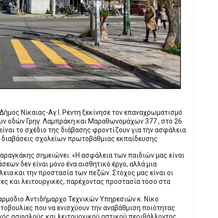
Δήμος Νίκαιας-Αγ.Ι. Ρέντη ξεκίνησε τον επαναχρωματισμό
ν οδών Γρηγ. Λαμπράκη και Μαραθωνομάχων 377 , στο 26
είναι το σχέδιο της διάβασης φροντίζουν για την ασφάλεια
ες διαβάσεις σχολείων πρωτοβάθμιας εκπαίδευσης.
Μαραγκάκης σημειώνει: «Η ασφάλεια των παιδιών μας είναι
εων δεν είναι μόνο ένα αισθητικό έργο, αλλά μια
εια και την προστασία των πεζών. Στόχος μας είναι οι
ιτες και λειτουργικές, παρέχοντας προστασία τόσο στα
 αρμόδιο Αντιδήμαρχο Τεχνικών Υπηρεσιών κ. Νίκο
οβουλίες που να ενισχύουν την αναβάθμιση ποιότητας
νός ασφαλούς και λειτουργικού αστικού περιβάλλοντος