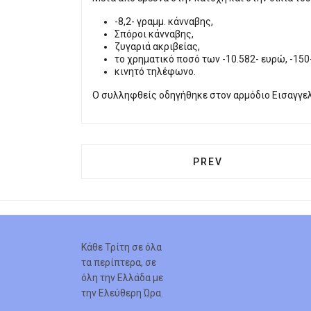
-8,2- γραμμ. κάνναβης,
Σπόροι κάνναβης,
ζυγαριά ακριβείας,
το χρηματικό ποσό των -10.582- ευρώ, -150-
κινητό τηλέφωνο.
Ο συλληφθείς οδηγήθηκε στον αρμόδιο Εισαγγελ
PREVIOUS ARTICLE:
PREV
Κάθε Τρίτη σε όλα
τα περίπτερα, σε
όλη την Ελλάδα με
την Ελεύθερη Ώρα.