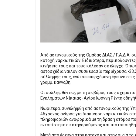
Από αστυνομικούς της Ομάδας ΔΙ.ΑΣ./ Γ.Α.Δ.Α. σ
κατοχή ναρκωτικών. Ειδικότερα, περιπολούντες 
κινήσεις τους και τους κάλεσαν σε έλεγχο. Όπω
αυτοσχέδια νάιλον συσκευασία περιέχουσα -33,2
σύλληψής τους, ενώ σε επερχόμενη έρευνα στις 
γραμμ. κάνναβη.
Οι συλληφθέντες, με τη σε βάρος τους σχηματισ
Εγκλημάτων Νίκαιας- Αγίου Ιωάννη Ρέντη οδηγή
Νωρίτερα, συνελήφθη από αστυνομικούς της Υπ
46χρονος άνδρας για διακίνηση ναρκωτικών στην
πληροφοριών αναφορικά με τη δράση ατόμου που
εντοπίστηκε ο κατηγορούμενος και πιστοποιήθη
Μετά από έρευνα στην κατοχή και στην οικία το