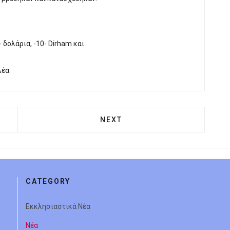
 δολάρια, -10- Dirham και
έα.
 ΝΊΚΑΙΑ: ΑΝΔΡΑΣ ΑΠΕΙΛΟΎΣΕ ΜΕ ΌΠΛΟ ΡΈΠΛΙΚΑ ΣΤΟ 
NEXT ARTICLE: ΙΕΡΆ ΜΟΝΉ ΑΡ
NEXT
CATEGORY
Εκκλησιαστικά Νέα
Νέα