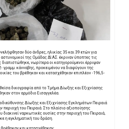
υνελήφθησαν δύο άνδρες, ηλικίας 35 και 39 ετών για
αστυνομικοί της Ομάδας ΔΙ.ΑΣ. έκριναν ύποπτες τις
ς διαπιστώθηκε, νωρίτερα οι κατηγορούμενοι έρριψαν
- γραμμ. κάνναβης, προκειμένου να διαφύγουν της
οικίες του βρέθηκαν και κατασχέθηκαν επιπλέον -196,5-
θείσα δικογραφία από το Τμήμα Δίωξης και Εξιχνίασης
θηκαν στον αρμόδιο Εισαγγελέα.
οδιεύθυνσης Δίωξης και Εξιχνίασης Εγκλημάτων Πειραιά
 περιοχή του Πειραιά. Στο πλαίσιο αξιοποίησης
 διακινεί ναρκωτικές ουσίες στην περιοχή του Πειραιά,
κε η εγκληματική του δράση.
υ βρέθηκαν και κατασχέθηκαν: