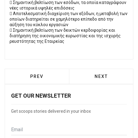
 Σημαντική βελτίωση των εσόδων, τα οποία καταγράφουν
νέες ιστορικά υψηλές επιδόσεις
 Αποτελεσματική διαχείριση των εξόδων, η μεταβολή των
οποίων διατηρείται σε χαμηλότερο επίπεδο από την
αύξηση του κύκλου εργασιών
 Σημαντική βελτίωση των δεικτών κερδοφορίας και
διατήρηση της οικονομικής ευρωστίας και της ισχυρής
ρευστότητας της Εταιρείας
PREVIOUS ARTICLE: ΠΕΙΡΑΙΆΣ: H MSC CR
NEXT ARTICLE: 
PREV
NEXT
GET OUR NEWSLETTER
Get scoops stories delivered in your inbox
Email
*