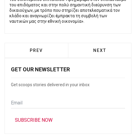
του επιδόματος και στην πολύ σημαντική διεύρυνση των
δικαιούχων, με τρόπο που στηρίζει αποτελεσματικά τον
κλάδο και αναγνωρίζει έμπρακτα τη συμβολή των
ναυτικών μας στην εθνική οικονομία».
PREVIOUS ARTICLE: ΆΛΣΟΣ ΑΓ. ΦΙΛΊΠΠΟΥ
NEXT ARTICLE: 
PREV
NEXT
GET OUR NEWSLETTER
Get scoops stories delivered in your inbox
Email
*
SUBSCRIBE NOW