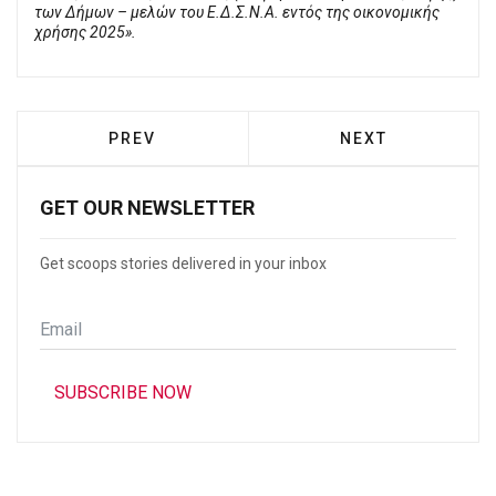
των Δήμων – μελών του Ε.Δ.Σ.Ν.Α. εντός της οικονομικής
χρήσης 2025».
PREVIOUS ARTICLE: Ο ΔΉΜΟΣ ΠΕΙΡΑΙΆ 
NEXT ARTICLE: Γ
PREV
NEXT
GET OUR NEWSLETTER
Get scoops stories delivered in your inbox
Email
*
SUBSCRIBE NOW