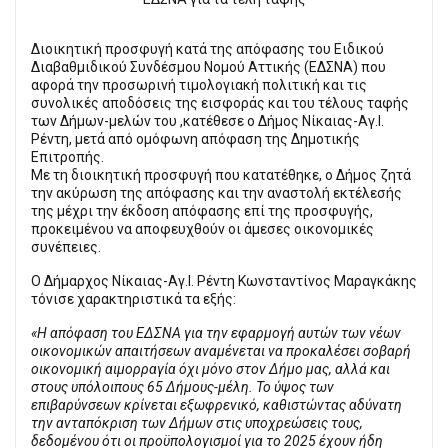
Διοικητική προσφυγή κατά της απόφασης του Ειδικού
Διαβαθμιδικού Συνδέσμου Νομού Αττικής (ΕΔΣΝΑ) που
αφορά την προσωρινή τιμολογιακή πολιτική και τις
συνολικές αποδόσεις της εισφοράς και του τέλους ταφής
των Δήμων-μελών του ,κατέθεσε ο Δήμος Νίκαιας-Αγ.Ι.
Ρέντη, μετά από ομόφωνη απόφαση της Δημοτικής
Επιτροπής.
Με τη διοικητική προσφυγή που κατατέθηκε, ο Δήμος ζητά
την ακύρωση της απόφασης και την αναστολή εκτέλεσής
της μέχρι την έκδοση απόφασης επί της προσφυγής,
προκειμένου να αποφευχθούν οι άμεσες οικονομικές
συνέπειες.
Ο Δήμαρχος Νίκαιας-Αγ.Ι. Ρέντη Κωνσταντίνος Μαραγκάκης
τόνισε χαρακτηριστικά τα εξής:
«Η απόφαση του ΕΔΣΝΑ για την εφαρμογή αυτών των νέων
οικονομικών απαιτήσεων αναμένεται να προκαλέσει σοβαρή
οικονομική αιμορραγία όχι μόνο στον Δήμο μας, αλλά και
στους υπόλοιπους 65 Δήμους-μέλη. Το ύψος των
επιβαρύνσεων κρίνεται εξωφρενικό, καθιστώντας αδύνατη
την ανταπόκριση των Δήμων στις υποχρεώσεις τους,
δεδομένου ότι οι προϋπολογισμοί για το 2025 έχουν ήδη