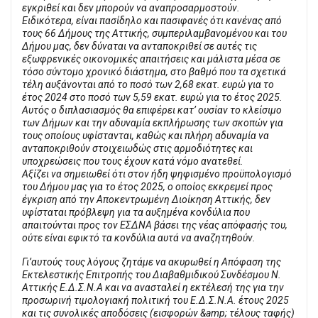
εγκριθεί και δεν μπορούν να αναπροσαρμοστούν.
Ειδικότερα, είναι πασίδηλο και πασιφανές ότι κανένας από
τους 66 Δήμους της Αττικής, συμπεριλαμβανομένου και του
Δήμου μας, δεν δύναται να ανταποκριθεί σε αυτές τις
εξωφρενικές οικονομικές απαιτήσεις και μάλιστα μέσα σε
τόσο σύντομο χρονικό διάστημα, στο βαθμό που τα σχετικά
τέλη αυξάνονται από το ποσό των 2,68 εκατ. ευρώ για το
έτος 2024 στο ποσό των 5,59 εκατ. ευρώ για το έτος 2025.
Αυτός ο διπλασιασμός θα επιφέρει κατ’ ουσίαν το κλείσιμο
των Δήμων και την αδυναμία εκπλήρωσης των σκοπών για
τους οποίους υφίστανται, καθώς και πλήρη αδυναμία να
ανταποκριθούν στοιχειωδώς στις αρμοδιότητες και
υποχρεώσεις που τους έχουν κατά νόμο ανατεθεί.
Αξίζει να σημειωθεί ότι στον ήδη ψηφισμένο προϋπολογισμό
του Δήμου μας για το έτος 2025, ο οποίος εκκρεμεί προς
έγκριση από την Αποκεντρωμένη Διοίκηση Αττικής, δεν
υφίσταται πρόβλεψη για τα αυξημένα κονδύλια που
απαιτούνται προς τον ΕΣΔΝΑ βάσει της νέας απόφασής του,
ούτε είναι εφικτό τα κονδύλια αυτά να αναζητηθούν.
Γι’αυτούς τους λόγους ζητάμε να ακυρωθεί η Απόφαση της
Εκτελεστικής Επιτροπής του Διαβαθμιδικού Συνδέσμου Ν.
Αττικής Ε.Δ.Σ.Ν.Α και να ανασταλεί η εκτέλεσή της για την
προσωρινή τιμολογιακή πολιτική του Ε.Δ.Σ.Ν.Α. έτους 2025
και τις συνολικές αποδόσεις (εισφορών &amp; τέλους ταφής)