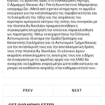
κυρίως τις βραδινές ώρες στη συγκεκριμένη περιοχή.
Ο Δήμαρχος Νίκαιας-Αγ.Ι. Ρέντη Κωνσταντίνος Μαραγκάκης
υπογραμμίζει: «Μετά από σχετικό αίτημα προς το αρμόδιο
υπουργείο για την καταπολέμηση της παραβατικότητας και
τη διασφάλιση της τάξης και της ασφάλειας του
ευρύτερου εμπορικού κέντρου της πόλης που συνορεύει με
την πλατεία Αγ.Νικολάου πραγματοποιήθηκε η
συγκεκριμένη επιχείρηση την οποία και παρακολούθησα
ως παρατηρητής. Θέλω να ευχαριστήσω την Ελληνική
Αστυνομία και ιδιαίτερα την Ομάδα Πρόληψης και
Καταστολής Εγκλήματος και το Αστυνομικό Τμήμα Νίκαιας
για την ανταπόκρισή τους και την αποτελεσματική δράση
τους στην πλατεία Αγ. Νικολάου. Οι κάτοικοι έχουν
εκφράσει επανειλημμένα τις ανησυχίες τους και ο Δήμος
σε συνεργασία με τις αρμόδιες αρχές και την ΕΛΑΣ θα
συνεχίσει να λαμβάνει ενεργά μέτρα ώστε κάθε κάτοικος να
μπορεί να αισθάνεται ασφαλής στην καθημερινότητά του».
PREVIOUS ARTICLE: ΕΞΑΡΘΡΏΘΗΚΕ ΕΓΚΛΗ
NEXT ARTICLE: 
PREV
NEXT