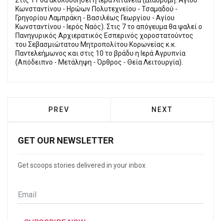
Κωνσταντίνου - Ηρώων Πολυτεχνείου - Τσαµαδού -
Γρηγορίου Λαµπράκη - Βασιλέως Γεωργίου - Αγίου
Κωνσταντίνου - Ιερός Ναός). Στις 7 το απόγευμα θα ψαλεί ο
Πανηγυρικός Αρχιερατικός Εσπερινός χοροστατούντος
του Σεβασµιώτατου Μητροπολίτου Κορωνείας κ.κ.
Παντελεήµωνος και στις 10 το βράδυ η Ιερά Αγρυπνία
(Απόδειπνο - Μετάληψη - Όρθρος - Θεία Λειτουργία).
PREVIOUS ARTICLE: ΠΕΙΡΑΙΆΣ: «ΗΜΈΡΕΣ Θ
NEXT ARTICLE: Π
PREV
NEXT
GET OUR NEWSLETTER
Get scoops stories delivered in your inbox
Email
*