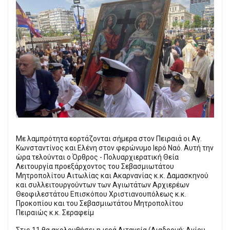
Με λαμπρότητα εορτάζονται σήμερα στον Πειραιά οι Αγ.
Κωνσταντίνος και Ελένη στον φερώνυμο Ιερό Ναό. Αυτή την
ώρα τελούνται ο Όρθρος - Πολυαρχιερατική Θεία
Λειτουργία προεξάρχοντος του Σεβασµιωτάτου
Μητροπολίτου Αιτωλίας και Ακαρνανίας κ.κ. Δαµασκηνού
και συλλειτουργούντων των Αγιωτάτων Αρχιερέων
Θεοφιλεστάτου Επισκόπου Χριστιανουπόλεως κ.κ.
Προκοπίου και του Σεβασµιωτάτου Μητροπολίτου
Πειραιώς κ.κ. Σεραφείµ
Στις 11 θα ακολουθήσει η ιερά Λιτανεία (Διαδροµή: Αγίου