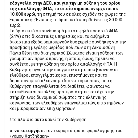
εξαγγελία στην ΔΕΘ, και για την μη αύξηση του ορίου
της απαλλαγής ΦΠΑ, το οποίο σήμερα ανέρχεται σε
10.000 ευρώ,
τη στιγμή που σε όλες σχεδόν τις χώρες της
Ευρωπαϊκής Ένωσης το όριο αυτό υπερβαίνει τις 30.000
ευρώ.
Το όριο αυτό σε συνδυασμό με το υψηλό ποσοστό ΦΠΑ
(24%) στις δικαστικές υπηρεσίες και τα αυξημένα
δικαστικά έξοδα δημιουργούν δυσχερείς συνθήκες για την
πρόσβαση μεγάλης μερίδας πολιτών στη Δικαιοσύνη.
Πάγια θέση του δικηγορικού Σώματος είναι η αύξηση των
γραμματίων προείσπραξης, η οποία, όμως, πρέπει να
συνδέεται με την αύξηση του ορίου απαλλαγής ΦΠΑ. Η
Κυβέρνηση αγνοεί την πραγματικότητα που βιώνουν οι
ελεύθεροι επαγγελματίες και επιστήμονες και το
δημοσιονομικό πλεόνασμα δισεκατομμυρίων, που η
Κυβέρνηση επαγγέλλεται ότι διαθέτει, φαίνεται να
κατευθύνεται σε άλλες προτεραιότητες και όχι στην
στήριξη ενός δυναμικού σώματος της ελληνικής
κοινωνίας, των ελευθέρων επαγγελματιών, επιστημόνων
και μικρομεσαίων επιχειρήσεων.
Στο πλαίσιο αυτό καλεί την Κυβέρνηση:
α. να καταργήσει
τον τεκμαρτό τρόπο φορολόγησης του
«νόμου Χατζηδάκη»