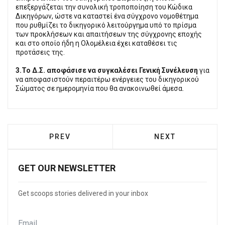
επεξεργάζεται την συνολική τροποποίηση του Κώδικα
Δικηγόρων, ώστε να καταστεί ένα σύγχρονο νομοθέτημα
που ρυθμίζει το δικηγορικό λειτούργημα υπό το πρίσμα
των προκλήσεων και απαιτήσεων της σύγχρονης εποχής
και στο οποίο ήδη η Ολομέλεια έχει καταθέσει τις
προτάσεις της.
3.
Το Δ.Σ. αποφάσισε να συγκαλέσει Γενική Συνέλευση
για
να αποφασιστούν περαιτέρω ενέργειες του δικηγορικού
Σώματος σε ημερομηνία που θα ανακοινωθεί άμεσα.
PREVIOUS ARTICLE: ΣΕ ΕΜΠΡΗΣΜΌ Η ΦΩΤΙ
NEXT ARTICLE: 
PREV
NEXT
GET OUR NEWSLETTER
Get scoops stories delivered in your inbox
Email