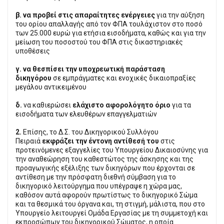
β. να προβεί στις απαραίτητες ενέργειες
για την αύξηση
του ορίου απαλλαγής από τον ΦΠΑ τουλάχιστον στο ποσό
των 25.000 ευρώ για ετήσια εισοδήματα, καθώς και για την
μείωση του ποσοστού του ΦΠΑ στις δικαστηριακές
υποθέσεις
γ. να θεσπίσει την υποχρεωτική παράσταση
δικηγόρου
σε εμπράγματες και ενοχικές δικαιοπραξίες
μεγάλου αντικειμένου
δ.
να καθιερώσει
ελάχιστο αφορολόγητο όριο
για τα
εισοδήματα των ελευθέρων επαγγελματιών
2.
Επίσης, το Δ.Σ. του Δικηγορικού Συλλόγου
Πειραιά
εκφράζει την έντονη αντίθεσή του
στις
προτεινόμενες εξαγγελίες του Υπουργείου Δικαιοσύνης για
την αναθεώρηση του καθεστώτος της άσκησης και της
προαγωγικής εξέλιξης των δικηγόρων που έρχονται σε
αντίθεση με την πρόσφατη διεθνή σύμβαση για το
δικηγορικό λειτούργημα που υπέγραψε η χώρα μας,
καθόσον αυτά αφορούν πρωτίστως το δικηγορικό Σώμα
και τα θεσμικά του όργανα και, τη στιγμή, μάλιστα, που στο
Υπουργείο λειτουργεί Ομάδα Εργασίας με τη συμμετοχή και
εκπροσώπων του δικηγορικού Σώματος, η οποία