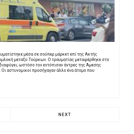
αυματίστηκε μέσα σε σούπερ μάρκετ επί της Ακτής
υμλοκή μεταξύ Τούρκων. Ο τραυματίας μεταφέρθηκε στο
διαφύγει, ωστόσο τον εντόπισαν άντρες της Άμεσης
. Οι αστυνομικοί προσήγαγαν άλλο ένα άτομο που
 ΠΛΉΡΩΣΕ Ο ΠΕΙΡΑΙΆΣ ΤΗ ΒΕΝΤΈΤΑ ΜΗΤΣΟΤΆΚΗ - ΜΑΡ
NEXT ARTICLE: ΠΡΟ ΤΩΝ ΠΥΛ
NEXT