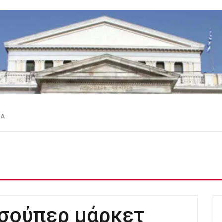
ΕΑ
 σούπερ μάρκετ