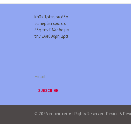
Κάθε Τρίτη σε όλα
τα περίπτερα, σε
όλη την Ελλάδα με
την Ελεύθερη Ώρα.
Email
*
SUBSCRIBE
© 2026 enpeiraiei. All Rights Reserved. Design & De