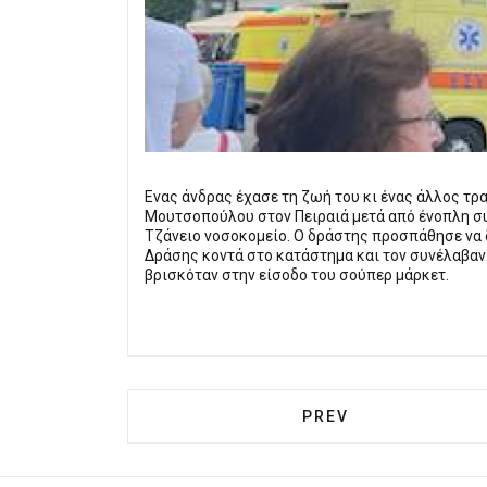
Eνας άνδρας έχασε τη ζωή του κι ένας άλλος τρ
Μουτσοπούλου στον Πειραιά μετά από ένοπλη σ
Τζάνειο νοσοκομείο. Ο δράστης προσπάθησε να 
Δράσης κοντά στο κατάστημα και τον συνέλαβαν
βρισκόταν στην είσοδο του σούπερ μάρκετ.
PREVIOUS ARTICLE:
PREV