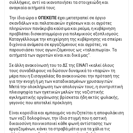
συλλήψεις, αντί να ικανοποιήσει τα στοιχειώδη και
αναγκαία αιτήματά τους.
Την ίδια ώρα ο
ΟΠΕΚΕΠΕ
έχει μετατραπεί σε όργιο
σκανδάλων και πελατειακών σχέσεων και οι αγρότες
πληρώνουν πανάκριβα καύσιμα και ρεύμα, η κυβέρνηση
προβλέπει δισεκατομμύρια για πολεμικούς εξοπλισμούς.
Καταγγέλλουμε την επιχείρηση της κυβέρνησης να σπείρει
διχόνοια ανάμεσα σε εργαζόμενους και αγρότες, να
παρουσιάσει τους αγωνιζόμενους ως «ταλαιπωρία». Τα
αιτήματά των αγροτών είναι και δικά μας".
Σε άλλη ανακοίνωσή του τo ΔΣ της ΕΙΝΑΠ «καλεί όλους
τους συναδέλφους να δώσουν δυναμικά το «παρών» τη
μέρα που η Εισαγγελέας θα ανακοινώσει την πρότασή της
για την ενοχή ή μη των καταδικασμένων χρυσαυγιτών.
Μετά την ολοκλήρωση των απολογιών τους, η συντριπτική
πλειοψηφία των ηγετικών μελών της ναζιστικής
εγκληματικής οργάνωσης βρίσκεται ήδη εκτός φυλακής,
γεγονός που αποτελεί πρόκληση.
Είναι κοροϊδία και εμπαιγμός να συζητείται η αποφυλάκιση
των ναζί δολοφόνων, την ίδια στιγμή που η αστική
δικαιοσύνη ποινικοποιεί κάθε φωνή αντίστασης των
εργαζομένων, κάνει τα στραβά μάτια για τα χάλια τις