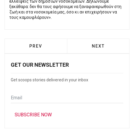
ελλείψεις των δημόσιων νοσοκομείων. Δηλώνουμε
ξεκάθαρα: δεν θα τους αφήσουμε να ξαναφανερωθούν στη
ζωή και στα νοσοκομεία μας, όσο κι αν επιχειρήσουν να
τους καμουφλάρουν».
PREVIOUS ARTICLE: NΊΚΑΙΑ: «ΧΡΙΣΤΟΎΓΕ
NEXT ARTICLE: 
PREV
NEXT
GET OUR NEWSLETTER
Get scoops stories delivered in your inbox
Email
*
SUBSCRIBE NOW