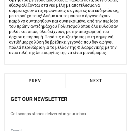
εξασφαλίζονται στα νέα μέλη με αποτέλεσμα να
συμμετέχουν στις εμφανίσεις σε γιορτές και εκδηλώσεις,
με τα ρούχα τους! Ακόμα και τα μουσικά όργανα έχουν
καιρό να συντηρηθούν και συγκεκριμένα, από την περίοδο
του πρώην αντιδημάρχου Πολιτισμού όπου όλα κυλούσαν
ρολόι και όπως όλα δείχνουν, με την αποχώρησή του
άρχισε η παρακμή. Παρά τις συζητήσεις με τη σημερινή
αντιδήμαρχο λύση δε βρέθηκε, γεγονός που δεν αφήνει
πολλά περιθώρια για το μέλλον της Φιλαρμονικής με την
αναστολή της λειτουργίας της να είναι μονόδρομος.
PREVIOUS ARTICLE: ΕΚΔΉΛΩΣΗ ΜΝΉΜΗΣ Γ
NEXT ARTICLE: 
PREV
NEXT
GET OUR NEWSLETTER
Get scoops stories delivered in your inbox
Email