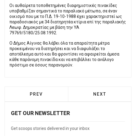
Οι αυθαίρετα τοποθετημένες διαφημιστικές πινακίδες
υποβαθμίζαν σημαντικά το παραλιακό μέτωπο, σε έναν
οικισμό που με το Π.Δ. 19-10-1988 έχει χαρακτηριστεί ως
παραδοσιακός με 34 διατηρητέα κτίρια επί της παραλιακής
Λεωφ. Δημοκρατίας με βάση την ΥΑ
79769/5180/25.08.1992.
Ο Δήμος Αίγινας θα λάβει όλα τα απαραίτητα μέτρα
προκειμένου να διατηρήσει και να διαφυλάξει το
αποτέλεσμα αυτό και θα φροντίσει να αφαιρείται άμεσα
κάθε παράνομη πινακίδα και να επιβάλλει το ανάλογο
πρόστιμο σε όσους παρανομούν.
PREVIOUS ARTICLE: Ο ΔΉΜΟΣ ΠΕΙΡΑΙΆ Τ
NEXT ARTICLE: 
PREV
NEXT
GET OUR NEWSLETTER
Get scoops stories delivered in your inbox