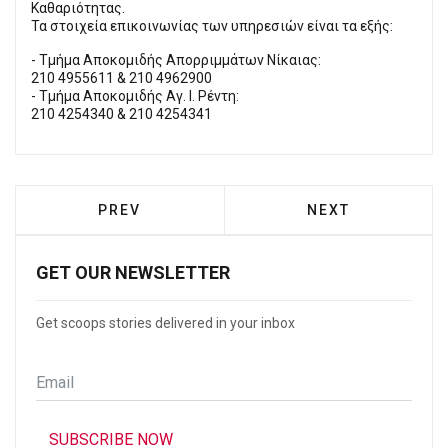
Καθαριότητας.
Τα στοιχεία επικοινωνίας των υπηρεσιών είναι τα εξής:
- Τμήμα Αποκομιδής Απορριμμάτων Νίκαιας:
210 4955611 & 210 4962900
- Τμήμα Αποκομιδής Αγ. Ι. Ρέντη:
210 4254340 & 210 4254341
PREVIOUS ARTICLE: Ο ΔΉΜΟΣ ΠΕΙΡΑΙΆ Τ
NEXT ARTICLE: 
PREV
NEXT
GET OUR NEWSLETTER
Get scoops stories delivered in your inbox
Email
*
SUBSCRIBE NOW