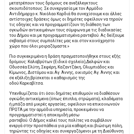
μετατρέπουν τους δρόμους σε ανεξέλεγκτους
σκουπιδότοπους. Σε συνεργασία με τον Αρμόδιο
Αντιδήμαρχο κ. Νικόλαο Καρδιά θα συνεχίσουμε και άλλες
αντίστοιχες δράσεις όμως οι δημότες οφείλουν να τηρούν
τις οδηγίες και να προγραμματίζουν τη διάθεση των
ογκωδών αντικειμένων τους σύμφωνα με τις διαδικασίες
του Δήμου και με προγραμματισμένα ραντεβού. Ας δείξουμε
σεβασμό στους συμπολίτες μας και στον κοινόχρηστο
χώρο που όλοι μοιραζόμαστε.»
Πιο συγκεκριμένα η δράση πραγματοποιήθηκε στους εξής
δρόμους: Καλαβρύτων (Ειδικό σχολείο),Δελφών και
Οδυσσέα Ελύτη, Σεφέρη, Καζαντζάκη, Ολυμπιάδος και
Κίμωνος, Διστόμου και Αγ. Άννης, οικισμός Αγ. Άννης και
σε εξέλιξη βρίσκεται ο καθαρισμός της
οδού Καρκαβίτσα.
Υπενθυμίζεται ότι όσοι δημότες επιθυμούν να διαθέσουν
ογκώδη αντικείμενα (όπως έπιπλα, στρώματα), κλαδέματα
ή μπάζα από μικρές εργασίες, οφείλουν να επικοινωνούν
ΠΡΩΤΑ με την αρμόδια υπηρεσία, προκειμένου να
προγραμματιστεί η αποκομιδή μέσω
ραντεβού. Ο Δήμος καλεί τους πολίτες να συμβάλουν
ενεργά στην προσπάθεια για μία καθαρή και βιώσιμη πόλη,
τηρώντας τις οδηγίες και συνεργαζόμενοι με τη Διεύθυνση