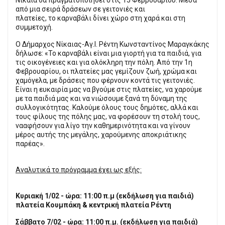
από μια σειρά δράσεων σε γειτονιές και
πλατείες, το καρναβάλι δίνει χώρο στη χαρά και στη
συμμετοχή.
Ο Δήμαρχος Νίκαιας-Αγ.Ι. Ρέντη Κωνσταντίνος Μαραγκάκης
δήλωσε: «Το καρναβάλι είναι μια γιορτή για τα παιδιά, για
τις οικογένειες και για ολόκληρη την πόλη. Από την 1η
Φεβρουαρίου, οι πλατείες μας γεμίζουν ζωή, χρώμα και
χαμόγελα, με δράσεις που φέρνουν κοντά τις γειτονιές.
Είναι η ευκαιρία μας να βγούμε στις πλατείες, να χαρούμε
με τα παιδιά μας και να νιώσουμε ξανά τη δύναμη της
συλλογικότητας. Καλούμε όλους τους δημότες, αλλά και
τους φίλους της πόλης μας, να φορέσουν τη στολή τους,
νααφήσουν για λίγο την καθημερινότητα και να γίνουν
μέρος αυτής της μεγάλης, χαρούμενης αποκριάτικης
παρέας».
Αναλυτικά το πρόγραμμα έχει ως εξής:
Κυριακή 1/02 - ώρα: 11:00 π.μ (εκδήλωση για παιδιά)
πλατεία Κουμπάκη & κεντρική πλατεία Ρέντη
Σάββατο 7/02 - ώρα: 11:00 π.μ. (εκδήλωση για παιδιά)