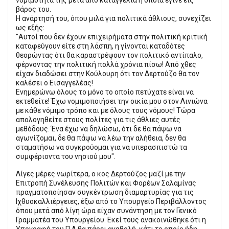
βάρος του.
Η ανάρτησή του, όπου μιλά για πολιτικά άθλιους, συνεχίζει
ως εξής:
"Αυτοί που δεν έχουν επιχειρήματα στην πολιτική κριτική
καταφεύγουν είτε στη λάσπη, η γίνονται καταδότες
θεορώντας ότι θα καραστρέψουν τον πολιτικό αντίπαλο,
φέρνοντας την πολιτική πολλά χρόνια πίσω! Από χθες
είχαν διαδώσει στην Κούλουρη ότι τον Δερτούζο θα τον
καλέσει ο Εισαγγελέας!
Ενημερώνω όλους το μόνο το οποίο πετύχατε είναι να
εκτεθείτε! Έχω νομιμοποιήσει την οικία μου στον Λινιώνα
με κάθε νόμιμο τρόπο και με όλους τους νόμους! Τώρα
απολογηθείτε στους πολίτες για τις άθλιες αυτές
μεθόδους. Ένα έχω να δηλώσω, ότι δε θα πάψω να
αγωνίζομαι, δε θα πάψω να λέω την αλήθεια, δεν θα
σταματήσω να συγκρούομαι για να υπερασπιστώ τα
συμφέριοντα του νησιού μου".
Λίγες μέρες νωρίτερα, ο κος Δερτούζος μαζί με την
Επιτροπή Συνέλευσης Πολιτών και Φορέων Σαλαμίνας
πραγματοποίησαν συγκέντρωση διαμαρτυρίας για τις
Ιχθυοκαλλιέργειες, έξω από το Υπουργείο Περιβάλλοντος
όπου μετά από λίγη ώρα είχαν συνάντηση με τον Γενικό
Γραμματέα του Υπουργείου. Εκεί τους ανακοινώθηκε ότι η
Υπογραφή του Π.Δ θα πάρει αναβολή, κάτι το οποίο ήδη