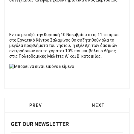
Εν τω μεταξύ, την Κυριακή 10 Νοεμβρίου στις 11 το πρωί
στο Εργατικό Κέντρο Σαλαμίνας θα συζητηθούν όλα τα
μεγάλα προβλήματα του νησιού, η εξέλιξη των δασικών
αντιρρήσεων και το χαράτσι 10% που επιβάλει ο Δήμος
στις Πολεοδομικές Μελέτες Α' και Β' κατοικίας.
PREVIOUS ARTICLE: NΊΚΑΙΑ: ΈΓΙΝΕ ΤΟ Π
NEXT ARTICLE: 
PREV
NEXT
GET OUR NEWSLETTER