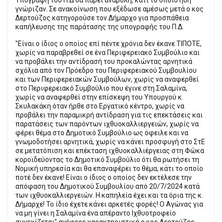
γνώριζαν. Σε ανακοίνωση που εξέδωσε αμέσως μετά ο κος
Δερτούζος κατηγορούσε τον Δήμαρχο για προσπάθεια
καπήλευσης της παράτασης της υπογραφής του Π.Δ.
"Είναι ο ίδιος ο οποίος επί πέντε χρόνια δεν έκανε ΤΙΠΟΤΕ,
χωρίς να παραβρεθεί σε ένα Περιφερειακό Συμβούλιο και
να προβάλει την αντίδρασή του προκαλώντας αρνητικά
σχόλια από τον Πρόεδρο του Περιφερειακού Συμβουλίου
και των Περιφερειακών Συμβούλων, χωρίς να αναφερθεί
στο Περιφερειακό Συμβούλιο που έγινε στη Σαλαμίνα,
χωρίς να αναφερθεί στην επίσκεψη του Υπουργού κ.
Σκυλακάκη όταν ήρθε στο Εργατικό κέντρο, χωρίς να
προβάλει την παραμικρή αντίδραση για τις επεκτάσεις και
παρατάσεις των παρόντων ιχθυοκαλλιεργειών, χωρίς να
φέρει θέμα στο Δημοτικό Συμβούλιο ως όφειλε και να
γνωμοδοτήσει αρνητικά, χωρίς να κάνει προσφυγή στο ΣτΕ
σε μετατόπιση και επέκταση ιχθυοκαλλιέργειας στη Φώκα
κοροϊδεύοντας το Δημοτικό Συμβούλιο ότι θα ρωτήσει τη
Νομική υπηρεσία και θα επαναφέρει το θέμα, κάτι το οποίο
ποτέ δεν έκανε! Είναι ο ίδιος ο οποίος δεν εκτέλεσε την
απόφαση του Δημοτικού Συμβουλίου από 20/7/2024 κατά
των ιχθυοκαλλιεργειών. Η καπηλεία έχει και τα όρια της κ.
Δήμαρχε! Το ίδιο έχετε κάνει αρκετές φορές! Ο Αγώνας για
να μη γίνει η Σαλαμίνα ένα απέραντο Ιχθυοτροφείο
συνεχίζεται" ανέφερε χαρακτηριστικά ο κος Δερτούζος.