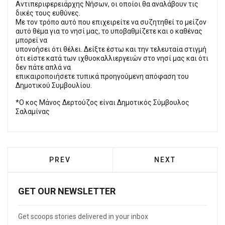
Αντιπεριφερειάρχης Νήσων, οι οποίοι θα αναλάβουν τις
δικές τους ευθύνες.
Με τον τρόπο αυτό που επιχειρείτε να συζητηθεί το μείζον
αυτό θέμα για το νησί μας, το υποβαθμίζετε και ο καθένας
μπορεί να
υπονοήσει ότι θέλει. Δείξτε έστω και την τελευταία στιγμή
ότι είστε κατά των ιχθυοκαλλιεργειών στο νησί μας και ότι
δεν πάτε απλά να
επικαιροποιήσετε τυπικά προηγούμενη απόφαση του
Δημοτικού Συμβουλίου.
*Ο κος Μάνος Δερτούζος είναι Δημοτικός Σύμβουλος
Σαλαμίνας
PREVIOUS ARTICLE: AΣΤΥΝΟΜΙΚΉ ΕΠΙΧΕΊ
NEXT ARTICLE: 
PREV
NEXT
GET OUR NEWSLETTER
Get scoops stories delivered in your inbox