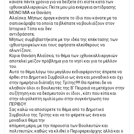
κάνατε πέντε χρόνια για να δείξετε ότι είστε κατά των
ιχθυοκαλλιεργειών; Πείτε μου μία ενέργεια αντίδρασης
ΜΟΝΟ ΜΙΑ κε Θανάση
Αλαΐσκα. Μήπως άραγε κάνατε το ίδιο που κάνατε με τα
σαπιοκάραβα τα οποία τα βλέπατε να βουλιάζουν στον
Ιστορικό Τόπο και δεν
αντιδράσατε;
Μήπως συμβιβαστήκατε με την ιδέα της επέκτασης των
ιχθυοτροφείων και τους αφήσατε ελεύθερους να
αλωνίζουν;
Κύριε Θανάση Αλαΐσκα, το θέμα των ιχθυοκαλλιεργειών
αποτελεί μείζον πρόβλημα για το νησί και για το μέλλον
του.
Αυτό το θέμα λόγω του μεγάλου ενδιαφέροντος έπρεπε να
έρθει στο Δημοτικό Συμβούλιο ως ένα και μοναδικό και όχι
στην ημερήσια διάταξη της Τρίτης!!!!!.Θα πρέπει δε να
κληθούν όλοι οι Βουλευτές της Β' Πειραιά να μετέχουν στην
συζήτηση και να δεσμευτούν οι ίδιοι , κάτι που είπα και
στην ολιγόλεπτη ομιλία μου στην συγκέντρωση του
ΠΕΡΙΒΟΥ.
Σας καλώ να αποσύρετε το θέμα από το Δημοτικό
Συμβούλιο της Τρίτης και να το φέρετε ως ένα και
μοναδικό θέμα την
επόμενη μέρα, με την παρουσία των Βουλευτών και
πολιτευτών, καθώς να κλιθεί ο Περιφερειάρχης αλλά και ο