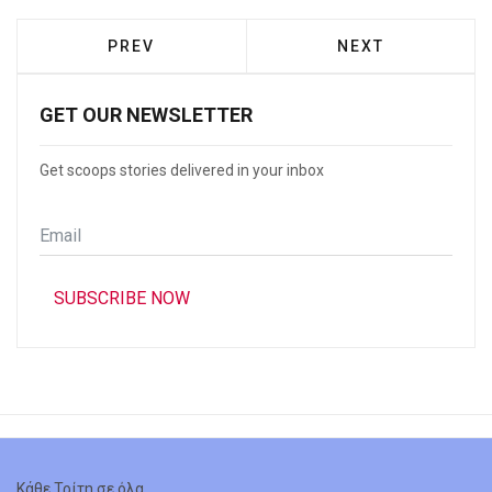
PREVIOUS ARTICLE: ΠΕΙΡΑΙΆΣ: ΝΈΟΣ ΔΗ
NEXT ARTICLE: 
PREV
NEXT
GET OUR NEWSLETTER
Get scoops stories delivered in your inbox
Email
*
SUBSCRIBE NOW
Κάθε Τρίτη σε όλα