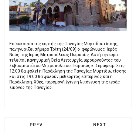
Επ΄ευκαιρία της εορτής της Παναγίας Μυρτιδιωτίσσης,
πανηγυρίζει σήμερα Τρίτη (24/09) ο φερώνυμος Ιερός
Ναός της Ιεράς Μητροπόλεως Πειραιώς. Αυτή την ώρα
τελείται πανηγυρική Θεία Λειτουργία ιερουργούντος του
Σεβασμιωτάτου Μητροπολίτου Πειραιώς κ. Σεραφείμ. Στις
12:00 θα ψαλεί η Παράκληση της Παναγίας Μυρτιδιωτίσσης
και στις 19:00 θα ψαλούν μεθέορτος εσπερινός και η
Παράκληση. Χθες, παραμονή έγινε η λιτάνευση της ιεράς
εικόνας της Παναγίας.
PREVIOUS ARTICLE: ΙΕΡΌ ΛΕΊΨΑΝΟ ΤΟΥ Ο
NEXT ARTICLE: Π
PREV
NEXT