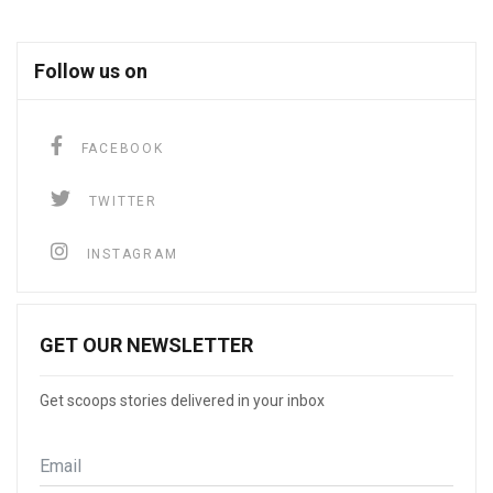
Follow us on
facebook
FACEBOOK
twitter
TWITTER
instagram
INSTAGRAM
GET OUR NEWSLETTER
Get scoops stories delivered in your inbox
Email
*