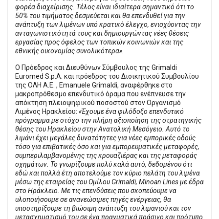
φορέα διαχείρισης. Τέλος είναι ιδιαίτερα σημαντικό ότι το
50% του τιμήματος δεσμεύεται και θα επενδυθεί για την
ανάπτυξη των λιμένων υπό κρατικό έλεγχο, ενισχύοντας την
ανταγωνιστικότητά τους και δημιουργώντας νέες θέσεις
εργασίας προς όφελος των τοπικών κοινωνιών και της
εθνικής οικονομίας συνολικότερα».
Ο Πρόεδρος και Διευθύνων Σύμβουλος της Grimaldi
Euromed S.p.A. και πρόεδρος του Διοικητικού Συμβουλίου
της ΟΛΗ Α.Ε. , Emanuele Grimaldi, αναφέρθηκε στο
μακροπρόθεσμο επενδυτικό όραμα που ενέπνευσε την
απόκτηση πλειοψηφικού ποσοστού στον Οργανισμό
Λιμένος Ηρακλείου:
«Έχουμε ένα φιλόδοξο επενδυτικό
πρόγραμμα με στόχο την πλήρη αξιοποίηση της στρατηγικής
θέσης του Ηρακλείου στην Ανατολική Μεσόγειο. Αυτό το
λιμάνι έχει μεγάλες δυνατότητες για νέες εμπορικές οδούς
τόσο για επιβατικές όσο και για εμπορευματικές μεταφορές,
συμπεριλαμβανομένης της κρουαζιέρας και της μεταφοράς
οχημάτων. Το γνωρίζουμε πολύ καλά αυτό, δεδομένου ότι
εδώ και πολλά έτη αποτελούμε τον κύριο πελάτη του λιμένα
μέσω της εταιρείας του Ομίλου Grimaldi, Minoan Lines με έδρα
στο Ηράκλειο. Με τις επενδύσεις που σκοπεύουμε να
υλοποιήσουμε σε ανανεώσιμες πηγές ενέργειας, θα
υποστηρίξουμε τη βιώσιμη ανάπτυξη του λιμανιού και τον
μετασχηματισμό του σε ένα πραγματικά πράσινο και πρότυπο