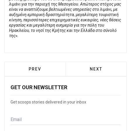
λιμάνι για την περιοχή της Μεσογείου. Απώτερος στόχος μας
είναι να αναπτύξουμε βελτιωμένες υπηρεσίες στο λιμάνι, με
αυξημένη εμπορική δραστηριότητα, μεγαλύτερη τουριστική
κίνηση, περισσότερες επιχειρηματικές ευκαιρίες, νέες θέσεις
εργασίας και μεγαλύτερη ευημερία για την πόλη του
Ηρακλείου, το νησί της Κρήτης και την Ελλάδα στο σύνολό
της».
PREVIOUS ARTICLE: ΟΛΠ Α.Ε.: ΤΡΕΙΣ ΚΟ
NEXT ARTICLE: 
PREV
NEXT
GET OUR NEWSLETTER
Get scoops stories delivered in your inbox
Email
*