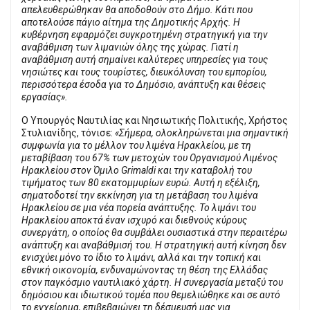
απελευθερώθηκαν θα αποδοθούν στο Δήμο. Κάτι που
αποτελούσε πάγιο αίτημα της Δημοτικής Αρχής. Η
κυβέρνηση εφαρμόζει συγκροτημένη στρατηγική για την
αναβάθμιση των λιμανιών όλης της χώρας. Γιατί η
αναβάθμιση αυτή σημαίνει καλύτερες υπηρεσίες για τους
νησιώτες και τους τουρίστες, διευκόλυνση του εμπορίου,
περισσότερα έσοδα για το Δημόσιο, ανάπτυξη και θέσεις
εργασίας».
Ο Υπουργός Ναυτιλίας και Νησιωτικής Πολιτικής, Χρήστος
Στυλιανίδης, τόνισε:
«Σήμερα, ολοκληρώνεται μια σημαντική
συμφωνία για το μέλλον του λιμένα Ηρακλείου, με τη
μεταβίβαση του 67% των μετοχών του Οργανισμού Λιμένος
Ηρακλείου στον Όμιλο Grimaldi και την καταβολή του
τιμήματος των 80 εκατομμυρίων ευρώ. Αυτή η εξέλιξη,
σηματοδοτεί την εκκίνηση για τη μετάβαση του λιμένα
Ηρακλείου σε μια νέα πορεία ανάπτυξης. Το λιμάνι του
Ηρακλείου αποκτά έναν ισχυρό και διεθνούς κύρους
συνεργάτη, ο οποίος θα συμβάλει ουσιαστικά στην περαιτέρω
ανάπτυξη και αναβάθμισή του. Η στρατηγική αυτή κίνηση δεν
ενισχύει μόνο το ίδιο το λιμάνι, αλλά και την τοπική και
εθνική οικονομία, ενδυναμώνοντας τη θέση της Ελλάδας
στον παγκόσμιο ναυτιλιακό χάρτη. Η συνεργασία μεταξύ του
δημόσιου και ιδιωτικού τομέα που θεμελιώθηκε και σε αυτό
το εγχείρημα, επιβεβαιώνει τη δέσμευσή μας για