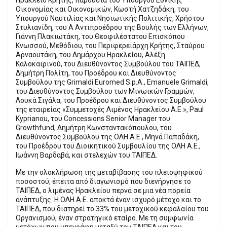
Οικονομίας και Οικονομικών, Κωστή Χατζηδάκη, του
Υπουργού Ναυτιλίας και Νησιωτικής Πολιτικής, Χρήστου
Στυλιανίδη, του Α Αντιπροέδρου της Βουλής των Ελλήνων,
Γιάννη Πλακιωτάκη, του Θεοφιλέστατου Επισκόπου
Κνωσσού, Μεθόδιου, του Περιφερειάρχη Κρήτης, Σταύρου
Αρναουτάκη, του Δημάρχου Ηρακλείου, Αλέξη
Καλοκαιρινού, του Διευθύνοντος Συμβούλου του ΤΑΙΠΕΔ,
Δημήτρη Πολίτη, του Προέδρου και Διευθύνοντος
Συμβούλου της Grimaldi Euromed S.p.A., Emanuele Grimaldi,
του Διευθύνοντος Συμβούλου των Μινωικών Γραμμών,
Λουκά Σιγάλα, του Προέδρου και Διευθύνοντος Συμβούλου
της εταιρείας «Συμμετοχές Λιμένος Ηρακλείου Α.Ε.», Paul
Kyprianou, του Concessions Senior Manager του
Growthfund, Δημήτρη Κωνσταντακόπουλου, του
Διευθύνοντος Συμβούλου της ΟΛΗ Α.Ε., Μηνά Παπαδάκη,
του Προέδρου του Διοικητικού Συμβουλίου της ΟΛΗ Α.Ε.,
Ιωάννη Βαρδαβά, και στελεχών του ΤΑΙΠΕΔ.
Με την ολοκλήρωση της μεταβίβασης του πλειοψηφικού
ποσοστού, έπειτα από διαγωνισμό που διενήργησε το
ΤΑΙΠΕΔ, ο λιμένας Ηρακλείου περνά σε μια νέα πορεία
ανάπτυξης. Η ΟΛΗ Α.Ε. αποκτά έναν ισχυρό μέτοχο και το
ΤΑΙΠΕΔ, που διατηρεί το 33% του μετοχικού κεφαλαίου του
Οργανισμού, έναν στρατηγικό εταίρο. Με τη συμφωνία
μετόχων που υπεγράφη μεταξύ του ΤΑΙΠΕΔ και του