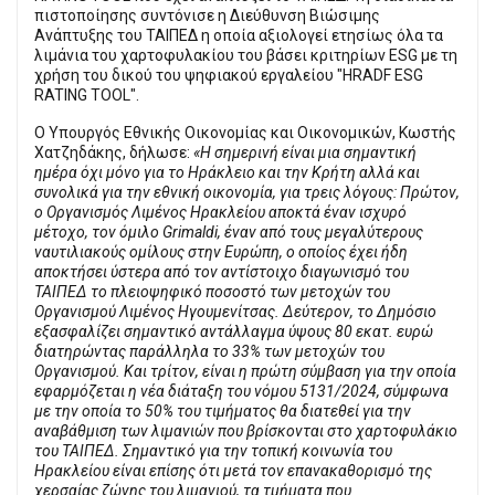
πιστοποίησης συντόνισε η Διεύθυνση Βιώσιμης
Ανάπτυξης του ΤΑΙΠΕΔ η οποία αξιολογεί ετησίως όλα τα
λιμάνια του χαρτοφυλακίου του βάσει κριτηρίων ESG με τη
χρήση του δικού του ψηφιακού εργαλείου "HRADF ESG
RATING TOOL".
Ο Υπουργός Εθνικής Οικονομίας και Οικονομικών, Κωστής
Χατζηδάκης, δήλωσε:
«Η σημερινή είναι μια σημαντική
ημέρα όχι μόνο για το Ηράκλειο και την Κρήτη αλλά και
συνολικά για την εθνική οικονομία, για τρεις λόγους: Πρώτον,
ο Οργανισμός Λιμένος Ηρακλείου αποκτά έναν ισχυρό
μέτοχο, τον όμιλο Grimaldi, έναν από τους μεγαλύτερους
ναυτιλιακούς ομίλους στην Ευρώπη, ο οποίος έχει ήδη
αποκτήσει ύστερα από τον αντίστοιχο διαγωνισμό του
ΤΑΙΠΕΔ το πλειοψηφικό ποσοστό των μετοχών του
Οργανισμού Λιμένος Ηγουμενίτσας. Δεύτερον, το Δημόσιο
εξασφαλίζει σημαντικό αντάλλαγμα ύψους 80 εκατ. ευρώ
διατηρώντας παράλληλα το 33% των μετοχών του
Οργανισμού. Και τρίτον, είναι η πρώτη σύμβαση για την οποία
εφαρμόζεται η νέα διάταξη του νόμου 5131/2024, σύμφωνα
με την οποία το 50% του τιμήματος θα διατεθεί για την
αναβάθμιση των λιμανιών που βρίσκονται στο χαρτοφυλάκιο
του ΤΑΙΠΕΔ. Σημαντικό για την τοπική κοινωνία του
Ηρακλείου είναι επίσης ότι μετά τον επανακαθορισμό της
χερσαίας ζώνης του λιμανιού, τα τμήματα που