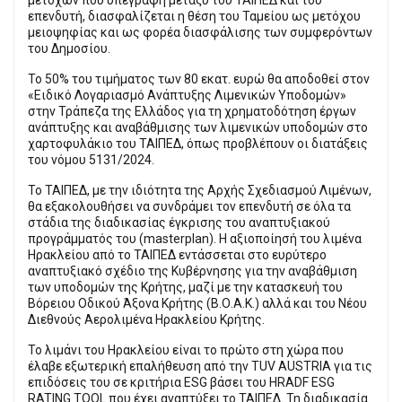
επενδυτή, διασφαλίζεται η θέση του Ταμείου ως μετόχου
μειοψηφίας και ως φορέα διασφάλισης των συμφερόντων
του Δημοσίου.
Το 50% του τιμήματος των 80 εκατ. ευρώ θα αποδοθεί στον
«Ειδικό Λογαριασμό Ανάπτυξης Λιμενικών Υποδομών»
στην Τράπεζα της Ελλάδος για τη χρηματοδότηση έργων
ανάπτυξης και αναβάθμισης των λιμενικών υποδομών στο
χαρτοφυλάκιο του ΤΑΙΠΕΔ, όπως προβλέπουν οι διατάξεις
του νόμου 5131/2024.
Το ΤΑΙΠΕΔ, με την ιδιότητα της Αρχής Σχεδιασμού Λιμένων,
θα εξακολουθήσει να συνδράμει τον επενδυτή σε όλα τα
στάδια της διαδικασίας έγκρισης του αναπτυξιακού
προγράμματός του (masterplan). Η αξιοποίησή του λιμένα
Ηρακλείου από το ΤΑΙΠΕΔ εντάσσεται στο ευρύτερο
αναπτυξιακό σχέδιο της Κυβέρνησης για την αναβάθμιση
των υποδομών της Κρήτης, μαζί με την κατασκευή του
Βόρειου Οδικού Άξονα Κρήτης (Β.Ο.Α.Κ.) αλλά και του Νέου
Διεθνούς Αερολιμένα Ηρακλείου Κρήτης.
Το λιμάνι του Ηρακλείου είναι το πρώτο στη χώρα που
έλαβε εξωτερική επαλήθευση από την TUV AUSTRIA για τις
επιδόσεις του σε κριτήρια ESG βάσει του HRADF ESG
RATING TOOL που έχει αναπτύξει το ΤΑΙΠΕΔ. Τη διαδικασία