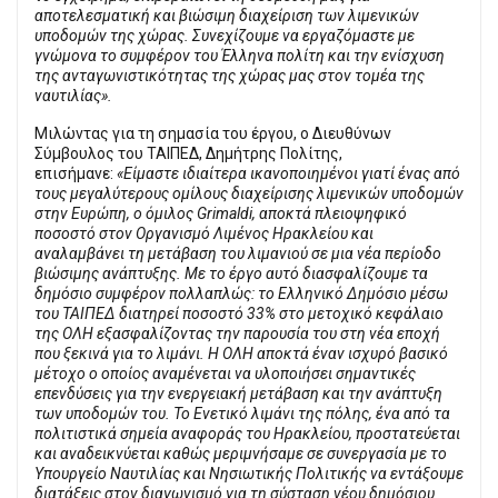
αποτελεσματική και βιώσιμη διαχείριση των λιμενικών
υποδομών της χώρας. Συνεχίζουμε να εργαζόμαστε με
γνώμονα το συμφέρον του Έλληνα πολίτη και την ενίσχυση
της ανταγωνιστικότητας της χώρας μας στον τομέα της
ναυτιλίας».
Μιλώντας για τη σημασία του έργου, ο Διευθύνων
Σύμβουλος του ΤΑΙΠΕΔ, Δημήτρης Πολίτης,
επισήμανε:
«Είμαστε ιδιαίτερα ικανοποιημένοι γιατί ένας από
τους μεγαλύτερους ομίλους διαχείρισης λιμενικών υποδομών
στην Ευρώπη, ο όμιλος Grimaldi, αποκτά πλειοψηφικό
ποσοστό στον Οργανισμό Λιμένος Ηρακλείου και
αναλαμβάνει τη μετάβαση του λιμανιού σε μια νέα περίοδο
βιώσιμης ανάπτυξης. Με το έργο αυτό διασφαλίζουμε τα
δημόσιο συμφέρον πολλαπλώς: το Ελληνικό Δημόσιο μέσω
του ΤΑΙΠΕΔ διατηρεί ποσοστό 33% στο μετοχικό κεφάλαιο
της ΟΛΗ εξασφαλίζοντας την παρουσία του στη νέα εποχή
που ξεκινά για το λιμάνι. Η ΟΛΗ αποκτά έναν ισχυρό βασικό
μέτοχο ο οποίος αναμένεται να υλοποιήσει σημαντικές
επενδύσεις για την ενεργειακή μετάβαση και την ανάπτυξη
των υποδομών του. Το Ενετικό λιμάνι της πόλης, ένα από τα
πολιτιστικά σημεία αναφοράς του Ηρακλείου, προστατεύεται
και αναδεικνύεται καθώς μεριμνήσαμε σε συνεργασία με το
Υπουργείο Ναυτιλίας και Νησιωτικής Πολιτικής
να εντάξουμε
διατάξεις στον διαγωνισμό για τη σύσταση νέου δημόσιου