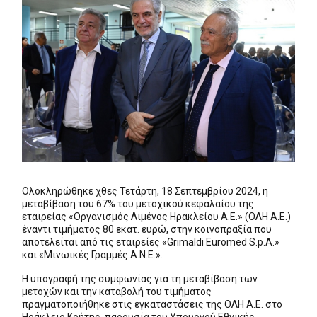
Ολοκληρώθηκε χθες Τετάρτη, 18 Σεπτεμβρίου 2024, η
μεταβίβαση του 67% του μετοχικού κεφαλαίου της
εταιρείας «Οργανισμός Λιμένος Ηρακλείου Α.Ε.» (ΟΛΗ Α.Ε.)
έναντι τιμήματος 80 εκατ. ευρώ, στην κοινοπραξία που
αποτελείται από τις εταιρείες «Grimaldi Euromed S.p.A.»
και «Μινωικές Γραμμές Α.Ν.Ε.».
Η υπογραφή της συμφωνίας για τη μεταβίβαση των
μετοχών και την καταβολή του τιμήματος
πραγματοποιήθηκε στις εγκαταστάσεις της ΟΛΗ Α.Ε. στο
Ηράκλειο Κρήτης, παρουσία του Υπουργού Εθνικής