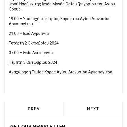
Ιερού Ναού εκ της Ιεράς Μονής Οσίου Γρηγορίου του Αγίου
Όρους.
19:00 – Υποδοχή της Τιμίας Κάρας του Αγίου Διονυσίου
Αρεοπαγίτου.
21:00 – Ιερά Αγρυπνία.
Τετάρτη 2 Οκτωβρίου 2024
07:00 – Θεία Λειτουργία
Πέμπτη 3 Οκτωβρίου 2024
Αναχώρηση Τιμίας Κάρας Αγίου Διονυσίου Αρεοπαγίτου.
PREVIOUS ARTICLE: ΣΕ ΠΛΉΡΗ ΑΔΡΆΝΕΙΑ
NEXT ARTICLE: 
PREV
NEXT
GET OUR NEWSLETTER