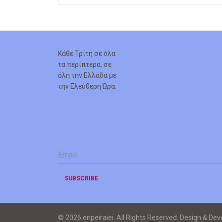
Κάθε Τρίτη σε όλα
τα περίπτερα, σε
όλη την Ελλάδα με
την Ελεύθερη Ώρα.
Email
*
SUBSCRIBE
© 2026 enpeiraiei. All Rights Reserved. Design & De