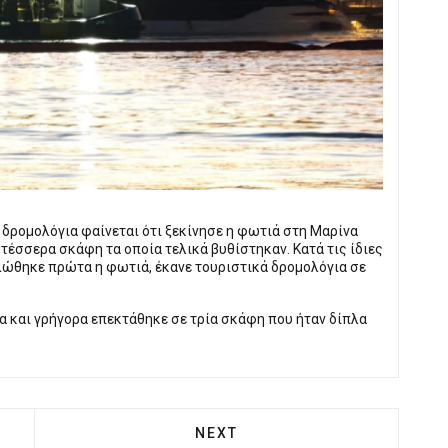
 δρομολόγια φαίνεται ότι ξεκίνησε η φωτιά στη Μαρίνα
έσσερα σκάφη τα οποία τελικά βυθίστηκαν. Κατά τις ίδιες
λώθηκε πρώτα η φωτιά, έκανε τουριστικά δρομολόγια σε
α και γρήγορα επεκτάθηκε σε τρία σκάφη που ήταν δίπλα
 ΚΕΡΑΥΝΟΊ ΣΕΡΑΦΕΊΜ ΓΙΑ ΤΗΝ ΠΕΡΊΠΤΩΣΗ ΒΕΖΥΡΈΑ
NEXT ARTICLE: ΠΕΙΡΑΙΆΣ: ΕΝ
NEXT