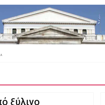
ΕΑ
πό ξύλινο