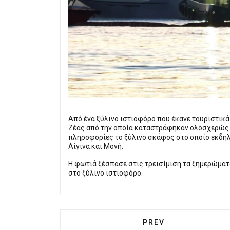
Από ένα ξύλινο ιστιοφόρο που έκανε τουριστικά
Ζέας από την οποία καταστράφηκαν ολοσχερώς τ
πληροφορίες το ξύλινο σκάφος στο οποίο εκδη
Αίγινα και Μονή.
Η φωτιά ξέσπασε στις τρεισίμιση τα ξημερώματ
στο ξύλινο ιστιοφόρο.
PREVIOUS ARTICLE:
PREV